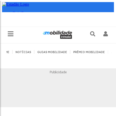
|
|
|
|
HOME
NOTÍCIAS
GUIAS MOBILIDADE
PRÊMIO MOBILIDADE
JO
Publicidade