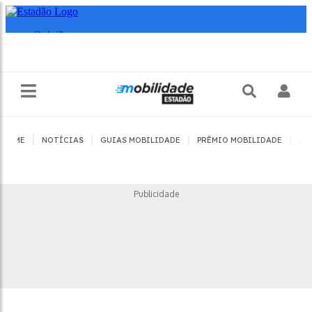
|
|
|
|
HOME
NOTÍCIAS
GUIAS MOBILIDADE
PRÊMIO MOBILIDADE
JO
Publicidade