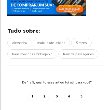
Tudo sobre:
Alemanha
mobilidade urbana
Simens
trans movidos a hidrogênio
trem de passageiros
De 1 a 5, quanto esse artigo foi útil para você?
1
2
3
4
5