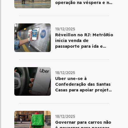
operação na véspera e no
dia 25 de dezembro
19/12/2025
Réveillon no RJ: MetrôRio
inicia venda de
passaporte para ida e
volta de Copacabana
18/12/2025
Uber une-se à
Confederação das Santas
Casas para apoiar projetos
de mobilidade e
telemedicina
18/12/2025
Governar para carros não
é governar para pessoas.