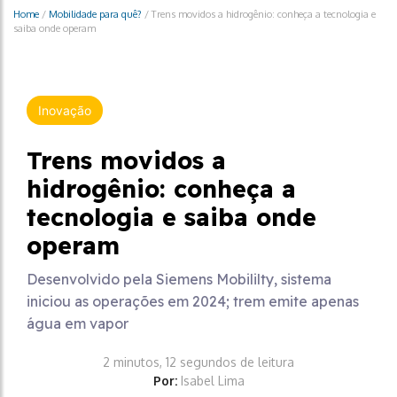
Home
/
Mobilidade para quê?
/
Trens movidos a hidrogênio: conheça a tecnologia e
saiba onde operam
Inovação
Trens movidos a
hidrogênio: conheça a
tecnologia e saiba onde
operam
Desenvolvido pela Siemens Mobililty, sistema
iniciou as operações em 2024; trem emite apenas
água em vapor
2 minutos, 12 segundos de leitura
Por:
Isabel Lima