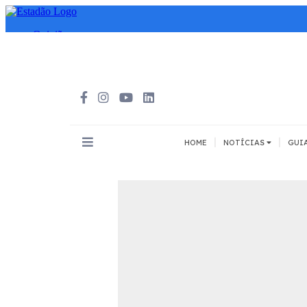
|
|
HOME
NOTÍCIAS
GUI
INOVAÇÃO
MEIOS DE 
Todos
Todos
A pé
Bicicleta
Cargas
Carro