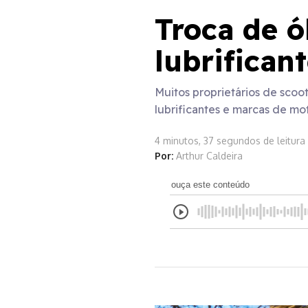
Troca de ó
lubrifican
Muitos proprietários de scoo
lubrificantes e marcas de mot
4 minutos, 37 segundos de leitura
Por:
Arthur Caldeira
ouça este conteúdo