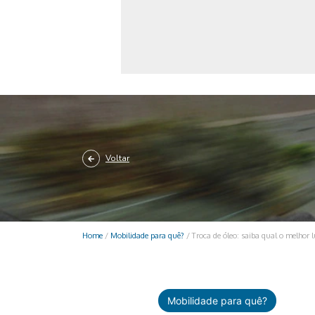
Monociclo
Moto
Ônibus
Patinete
Scooter elétr
Voltar
Home
/
Mobilidade para quê?
/
Troca de óleo: saiba qual o melhor l
Mobilidade para quê?