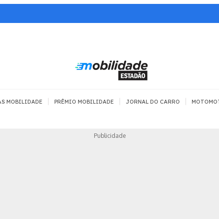
|
|
|
AS MOBILIDADE
PRÊMIO MOBILIDADE
JORNAL DO CARRO
MOTOMO
TRANSPORTE
MOBILIDADE COM
MOBILIDADE 
Publicidade
SEGURANÇA
Todos
Todos
Dia a dia
Trânsito
Empreender
Urbana
Se divertir