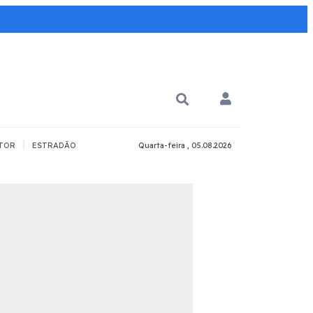
|
TOR
ESTRADÃO
Quarta-feira , 05.08.2026
PARA QUÊ?
PCD
Todos