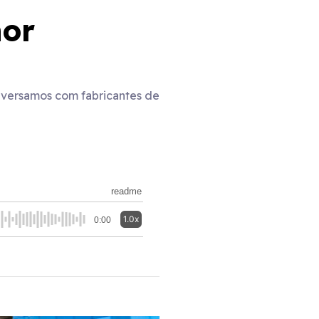
hor
onversamos com fabricantes de
readme
1.0x
0:00