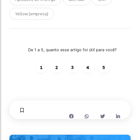
Yellow [empresa]
De 1 a 5, quanto esse artigo foi útil para você?
1
2
3
4
5