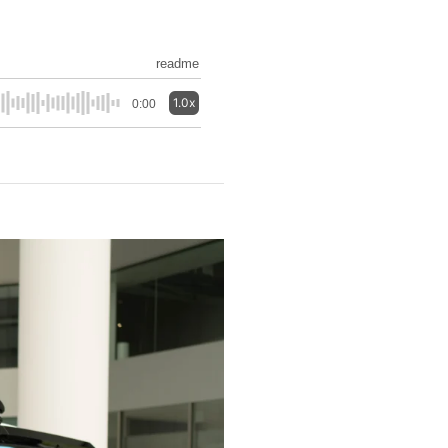
readme
1.0x
0:00