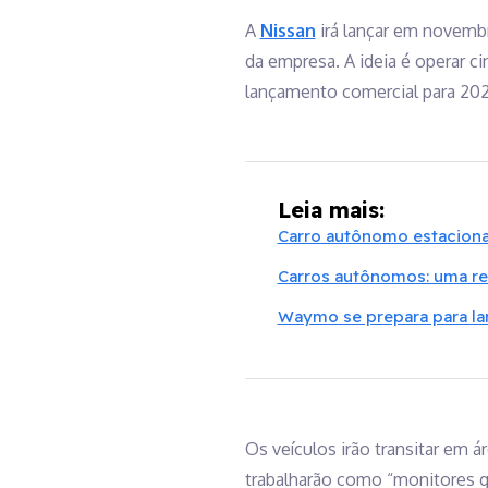
A
Nissan
irá lançar em novemb
da empresa. A ideia é operar c
lançamento comercial para 202
Leia mais:
Carro autônomo estaciona
Carros autônomos: uma re
Waymo se prepara para la
Os veículos irão transitar em 
trabalharão como “monitores ge