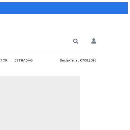
|
TOR
ESTRADÃO
Sexta-feira , 07.08.2026
PARA QUÊ?
PCD
Todos