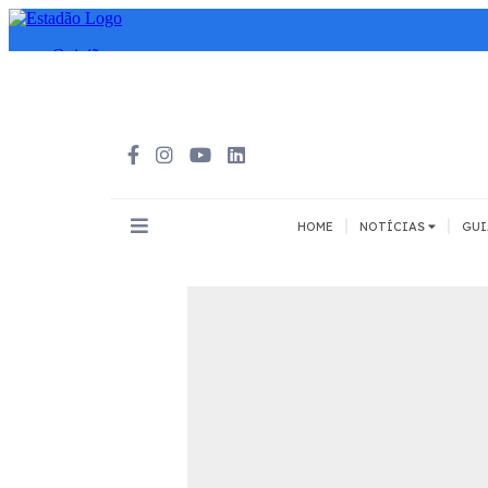
|
|
HOME
NOTÍCIAS
GUI
INOVAÇÃO
MEIOS DE 
Todos
Todos
A pé
Bicicleta
Cargas
Carro