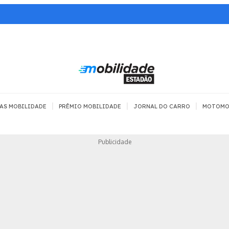
|
|
|
AS MOBILIDADE
PRÊMIO MOBILIDADE
JORNAL DO CARRO
MOTOMO
TRANSPORTE
MOBILIDADE COM
MOBILIDADE 
Publicidade
SEGURANÇA
Todos
Todos
Dia a dia
Trânsito
Empreender
Urbana
Se divertir