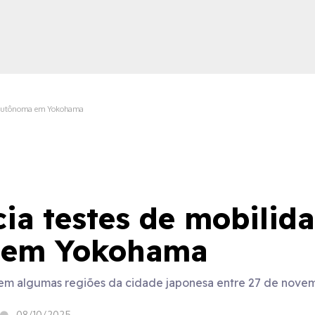
de autônoma em Yokohama
ica
cia testes de mobilid
 em Yokohama
o em algumas regiões da cidade japonesa entre 27 de novem
08/10/2025