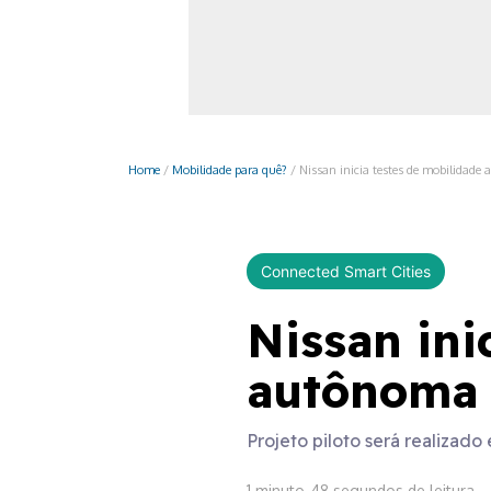
Monociclo
Moto
Ônibus
Patinete
Home
/
Mobilidade para quê?
/
Nissan inicia testes de mobilida
Scooter elétr
Connected Smart Cities
Nissan ini
autônoma
Projeto piloto será realizad
1 minuto, 48 segundos de leitura