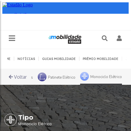
|
|
|
|
HOME
NOTÍCIAS
GUIAS MOBILIDADE
PRÊMIO MOBILIDADE
JO
Voltar
Monociclo Elétrico
Carros Sustentáveis
Patinete Elétrico
Tipo
Monociclo Elétrico