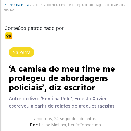
Home
/
Na Perifa
/
‘A camisa do meu time me protegeu de abordagens policiais’, diz
escritor
Conteúdo patrocinado por
Na Perifa
‘A camisa do meu time me
protegeu de abordagens
policiais’, diz escritor
Autor do livro ‘Senti na Pele’, Ernesto Xavier
escreveu a partir de relatos de ataques racistas
7 minutos, 24 segundos de leitura
Por:
Felipe Migliani, PerifaConnection