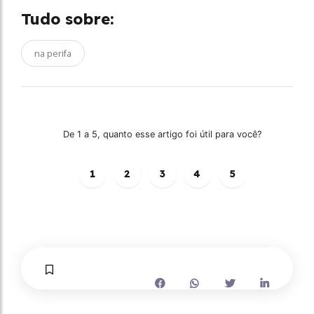
Tudo sobre:
na perifa
De 1 a 5, quanto esse artigo foi útil para você?
1
2
3
4
5