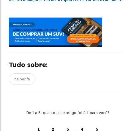
Tudo sobre:
na perifa
De 1 a 5, quanto esse artigo foi útil para você?
1
2
3
4
5