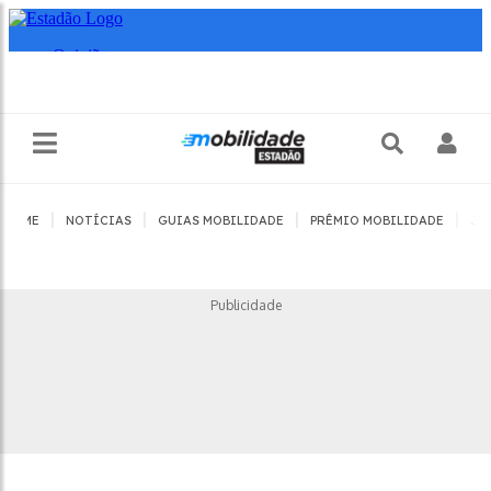
|
|
|
|
HOME
NOTÍCIAS
GUIAS MOBILIDADE
PRÊMIO MOBILIDADE
JO
Publicidade