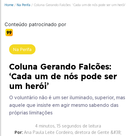
Home
/
Na Perifa
/
Coluna Gerando Falcões: ‘Cada um de nós pode ser um herói’
Conteúdo patrocinado por
Na Perifa
Coluna Gerando Falcões:
‘Cada um de nós pode ser
um herói’
O voluntário não é um ser iluminado, superior, mas
aquele que insiste em agir mesmo sabendo das
próprias limitações
4 minutos, 15 segundos de leitura
Por:
Ana Paula Leite Cordeiro, diretora de Gente &#38;