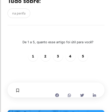
Tudo sobre:
na perifa
De 1 a 5, quanto esse artigo foi útil para você?
1
2
3
4
5