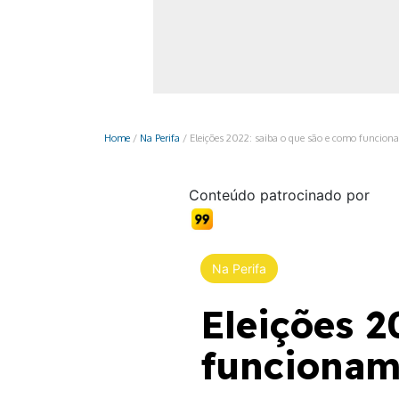
Monociclo
Moto
Ônibus
Patinete
Home
/
Na Perifa
/
Eleições 2022: saiba o que são e como funcion
Scooter elétr
Conteúdo patrocinado por
Na Perifa
Eleições 2
funcionam