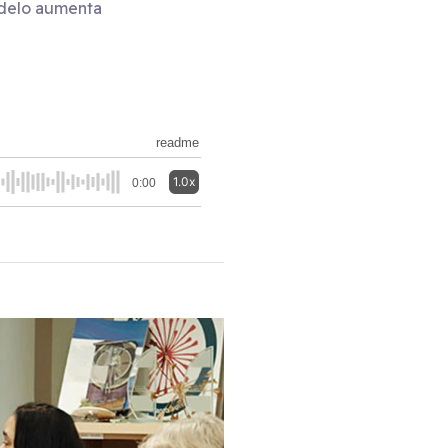
odelo aumenta
readme
1.0x
0:00