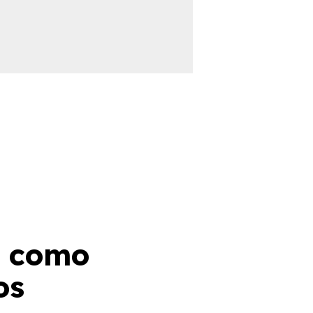
e como
os