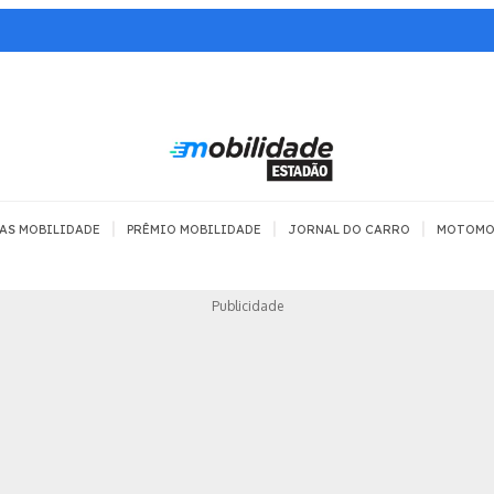
|
|
|
AS MOBILIDADE
PRÊMIO MOBILIDADE
JORNAL DO CARRO
MOTOMO
TRANSPORTE
MOBILIDADE COM
MOBILIDADE 
Publicidade
SEGURANÇA
Todos
Todos
Dia a dia
Trânsito
Empreender
Urbana
Se divertir