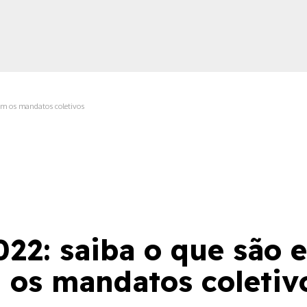
am os mandatos coletivos
ica
022: saiba o que são 
 os mandatos coletiv