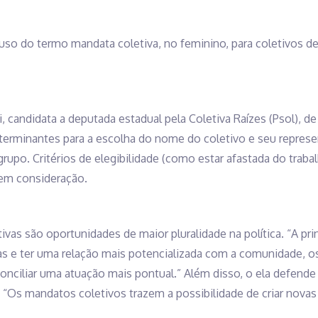
uso do termo mandata coletiva, no feminino, para coletivos d
i, candidata a deputada estadual pela Coletiva Raízes (Psol), de
erminantes para a escolha do nome do coletivo e seu represen
upo. Critérios de elegibilidade (como estar afastada do traba
 em consideração.
etivas são oportunidades de maior pluralidade na política. “A pr
icas e ter uma relação mais potencializada com a comunidade, 
onciliar uma atuação mais pontual.” Além disso, o ela defend
a: “Os mandatos coletivos trazem a possibilidade de criar nova