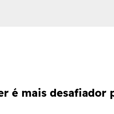
ica
r é mais desafiador p