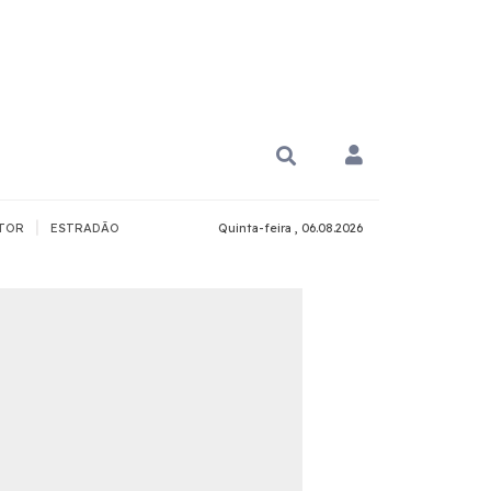
|
TOR
ESTRADÃO
Quinta-feira , 06.08.2026
PARA QUÊ?
PCD
Todos