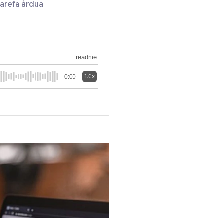
arefa árdua
readme
1.0x
0:00