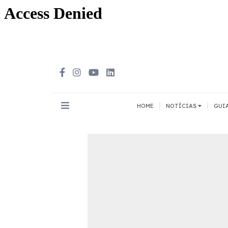
|
|
HOME
NOTÍCIAS
GUI
INOVAÇÃO
MEIOS DE 
Todos
Todos
A pé
Bicicleta
Cargas
Carro