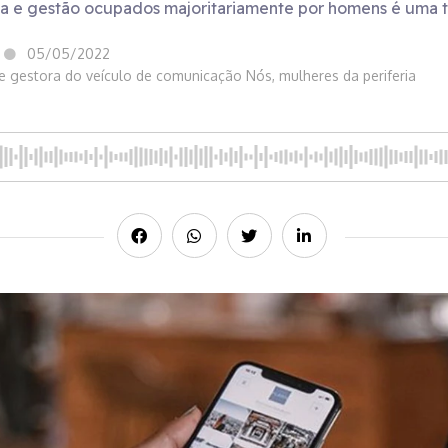
ça e gestão ocupados majoritariamente por homens é uma t
05/05/2022
e gestora do veículo de comunicação Nós, mulheres da periferia