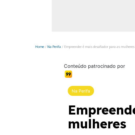
Monociclo
Moto
Ônibus
Patinete
Home
/
Na Perifa
/
Empreender é mais desafiador para as mulheres
Scooter elétr
Conteúdo patrocinado por
Na Perifa
Empreende
mulheres