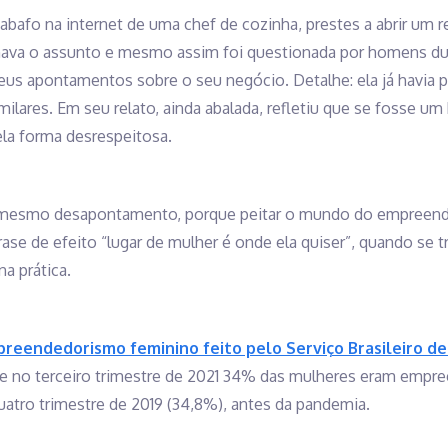
bafo na internet de uma chef de cozinha, prestes a abrir um 
nava o assunto e mesmo assim foi questionada por homens dur
seus apontamentos sobre o seu negócio. Detalhe: ela já havia 
milares. Em seu relato, ainda abalada, refletiu que se fosse 
ela forma desrespeitosa.
 mesmo desapontamento, porque peitar o mundo do empreende
frase de efeito “lugar de mulher é onde ela quiser”, quando se
na prática.
eendedorismo feminino feito pelo Serviço Brasileiro de
e no terceiro trimestre de 2021 34% das mulheres eram empre
quatro trimestre de 2019 (34,8%), antes da pandemia.