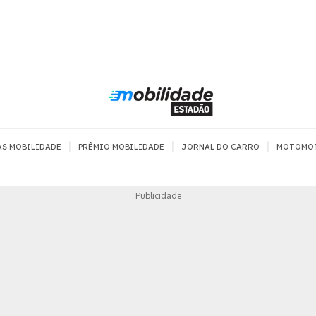
|
|
|
AS MOBILIDADE
PRÊMIO MOBILIDADE
JORNAL DO CARRO
MOTOMO
TRANSPORTE
MOBILIDADE COM
MOBILIDADE 
Publicidade
SEGURANÇA
Todos
Todos
Dia a dia
Trânsito
Empreender
Urbana
Se divertir