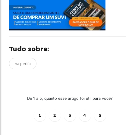
Tudo sobre:
na perifa
De 1 a 5, quanto esse artigo foi útil para você?
1
2
3
4
5