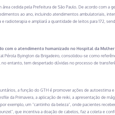
 área cedida pela Prefeitura de São Paulo. De acordo com a ges
ocedimentos ao ano, incluindo atendimentos ambulatoriais, int
e radioterapia e ampliará a quantidade de leitos para 172, sen
ndo com o atendimento humanizado no Hospital da Mulhe
l Pérola Byington da Brigadeiro, consolidou-se como referênc
, no entanto, tem despertado dúvidas no processo de transfer
luntários, a função do GTH é promover ações de autoestima e 
sfile da Primavera, a aplicação de reiki, a apresentação de má
o, por exemplo, um “cantinho da beleza”, onde pacientes rec
punzel”, que incentiva a doação de cabelos, faz a coleta e con