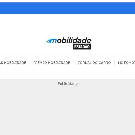
|
|
|
AS MOBILIDADE
PRÊMIO MOBILIDADE
JORNAL DO CARRO
MOTOMO
TRANSPORTE
MOBILIDADE COM
MOBILIDADE 
Publicidade
SEGURANÇA
Todos
Todos
Dia a dia
Trânsito
Empreender
Urbana
Se divertir