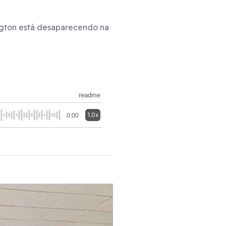
ngton está desaparecendo na
readme
1.0x
0:00