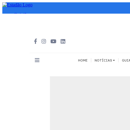
|
|
HOME
NOTÍCIAS
GUI
INOVAÇÃO
MEIOS DE 
Todos
Todos
A pé
Bicicleta
Cargas
Carro