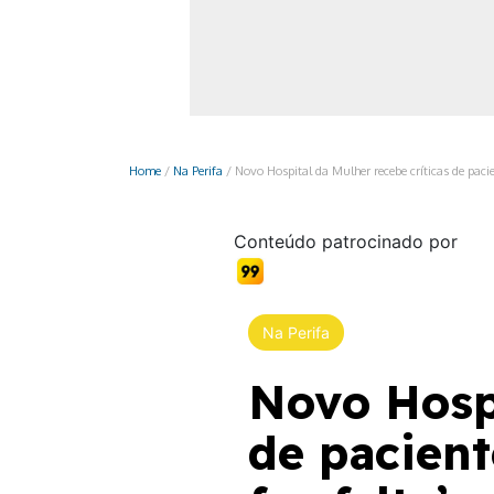
Monociclo
Moto
Ônibus
Patinete
Home
/
Na Perifa
/
Novo Hospital da Mulher recebe críticas de pac
Scooter elétr
Conteúdo patrocinado por
Na Perifa
Novo Hospi
de pacien