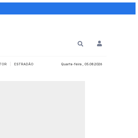
|
TOR
ESTRADÃO
Quarta-feira , 05.08.2026
PARA QUÊ?
PCD
Todos