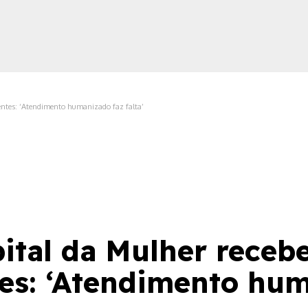
ientes: ‘Atendimento humanizado faz falta’
ica
tal da Mulher recebe 
tes: ‘Atendimento hu