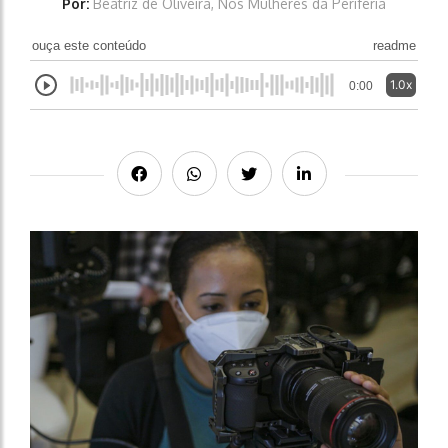
Por:
Beatriz de Oliveira, Nós Mulheres da Periferia
ouça este conteúdo
readme
1.0x
0:00