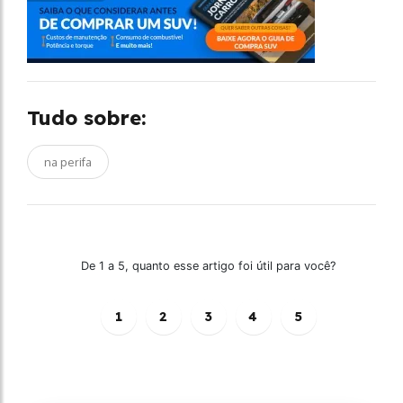
Tudo sobre:
na perifa
De 1 a 5, quanto esse artigo foi útil para você?
1
2
3
4
5