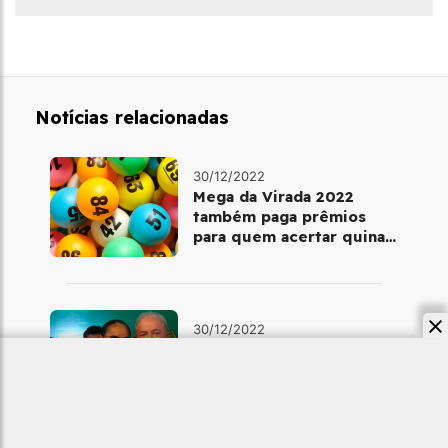
Notícias relacionadas
30/12/2022
Mega da Virada 2022
também paga prêmios
para quem acertar quina
ou quadra
30/12/2022
Marina Silva será ministra
do Meio Ambiente; Sonia
Guajajara, dos Povos
Indígenas