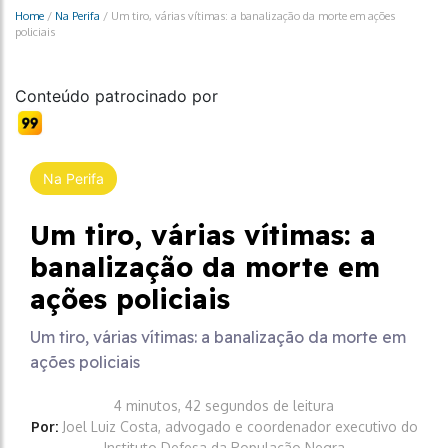
Home
/
Na Perifa
/
Um tiro, várias vítimas: a banalização da morte em ações
policiais
Conteúdo patrocinado por
Na Perifa
Um tiro, várias vítimas: a
banalização da morte em
ações policiais
Um tiro, várias vítimas: a banalização da morte em
ações policiais
4 minutos, 42 segundos de leitura
Por:
Joel Luiz Costa, advogado e coordenador executivo do
Instituto Defesa da População Negra