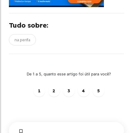
Tudo sobre:
na perifa
De 1 a 5, quanto esse artigo foi útil para você?
1
2
3
4
5