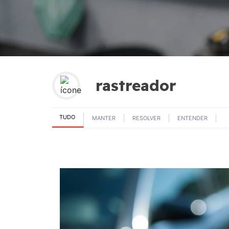
Monociclo
Moto
Ônibus
Patinete
rastreador
Scooter elétr
TUDO
MANTER
RESOLVER
ENTENDER