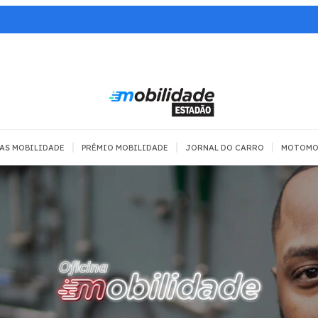
|
|
|
AS MOBILIDADE
PRÊMIO MOBILIDADE
JORNAL DO CARRO
MOTOMO
 TRANSPORTE
MOBILIDADE COM
MOBILIDADE
SEGURANÇA
Todos
Todos
Dia a dia
Trânsito
Empreender
Urbana
Se divertir