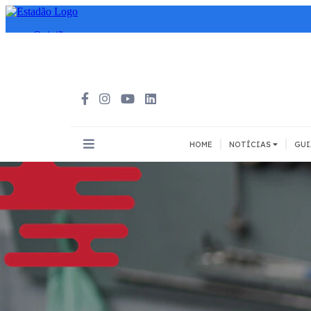
|
|
HOME
NOTÍCIAS
GUI
INOVAÇÃO
MEIOS DE
Todos
Todos
A pé
Bicicleta
Cargas
Carro