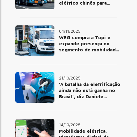
elétrico chinês para
atender operações da
Basf
04/11/2025
WEG compra a Tupi e
expande presença no
segmento de mobilidade
elétrica
21/10/2025
‘A batalha da eletrificação
ainda não está ganha no
Brasil’, diz Daniele
Nadalin, da McKinsey
14/10/2025
Mobilidade elétrica.