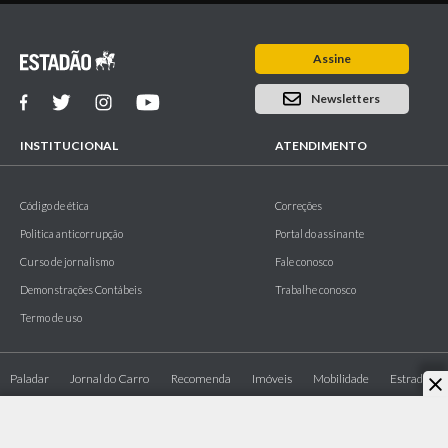
Assine
Newsletters
INSTITUCIONAL
ATENDIMENTO
Código de ética
Correções
Politica anticorrupção
Portal do assinante
Curso de jornalismo
Fale conosco
Demonstrações Contábeis
Trabalhe conosco
Termo de uso
Paladar
Jornal do Carro
Recomenda
Imóveis
Mobilidade
Estradão
Copyright © 1995 - 2026 Grupo Estado