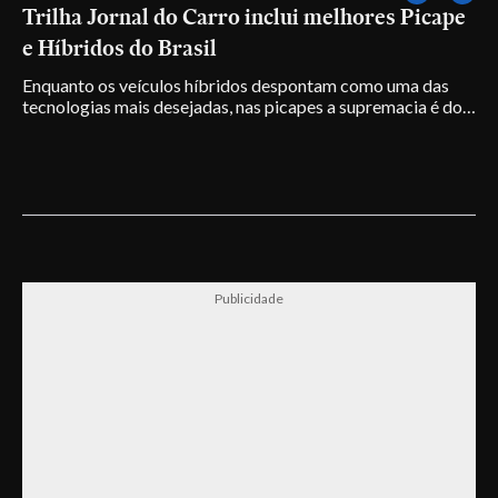
Trilha Jornal do Carro inclui melhores Picape
P
e Híbridos do Brasil
C
Enquanto os veículos híbridos despontam como uma das
tecnologias mais desejadas, nas picapes a supremacia é dos
I
motores a diesel
v
B
Publicidade