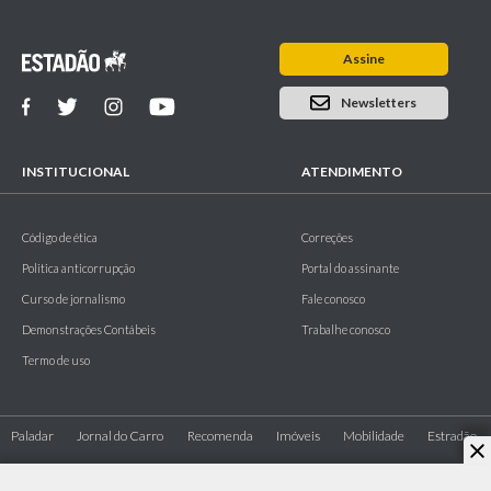
Assine
Newsletters
INSTITUCIONAL
ATENDIMENTO
Código de ética
Correções
Politica anticorrupção
Portal do assinante
Curso de jornalismo
Fale conosco
Demonstrações Contábeis
Trabalhe conosco
Termo de uso
Paladar
Jornal do Carro
Recomenda
Imóveis
Mobilidade
Estradão