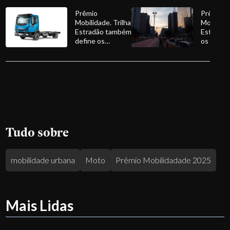
Prêmio
Prêmio
Mobilidade. Trilha
Mobilida
Estradão também
Estadão:
define os
os conco
melhores
de três
caminhões
categori
médios e
Trilha Mo
semipesados
Tudo sobre
mobilidade urbana
Moto
Prêmio Mobilidadade 2025
Mais Lidas