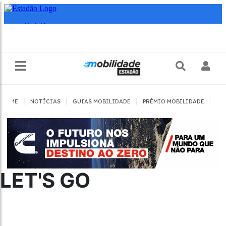
|
|
|
|
HOME
NOTÍCIAS
GUIAS MOBILIDADE
PRÊMIO MOBILIDADE
JO
LET'S GO