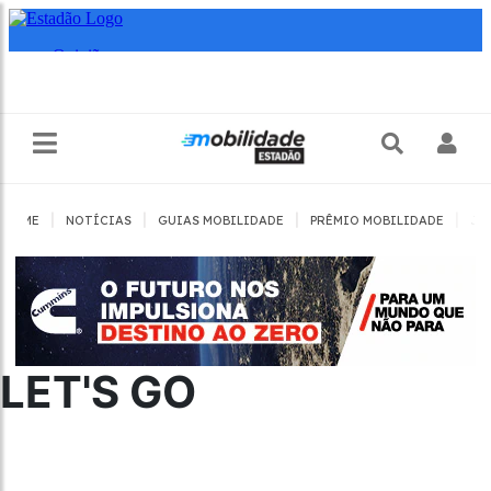
|
|
|
|
HOME
NOTÍCIAS
GUIAS MOBILIDADE
PRÊMIO MOBILIDADE
JO
LET'S GO