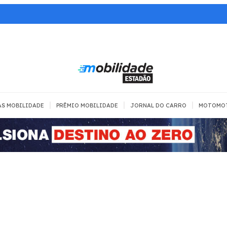
|
|
|
AS MOBILIDADE
PRÊMIO MOBILIDADE
JORNAL DO CARRO
MOTOMO
TRANSPORTE
MOBILIDADE COM
MOBILIDADE 
SEGURANÇA
Todos
Todos
Dia a dia
Trânsito
Empreender
Urbana
Se divertir