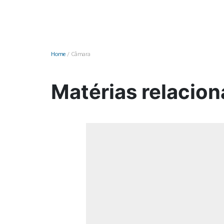
Monociclo
Moto
Ônibus
Home
/
Câmara
Patinete
Scooter elétr
Matérias relacio