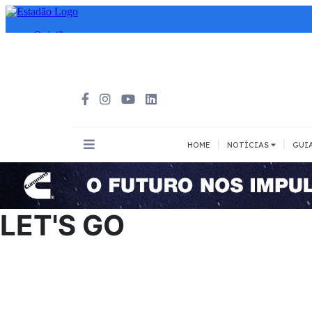
|
|
HOME
NOTÍCIAS
GUI
INOVAÇÃO
MEIOS DE 
Todos
Todos
LET'S GO
A pé
Bicicleta
Cargas
Carro