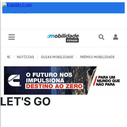
|
|
|
|
HOME
NOTÍCIAS
GUIAS MOBILIDADE
PRÊMIO MOBILIDADE
JO
LET'S GO