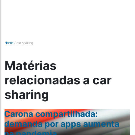
Home
/
car sharing
Matérias
relacionadas a car
sharing
Carona compartilhada:
o
demanda por apps aumenta
na pandemia