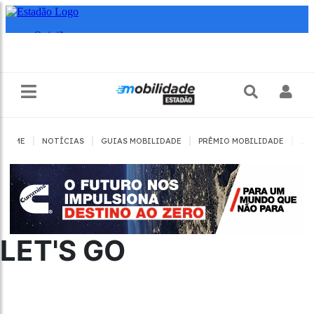
|
|
|
|
HOME
NOTÍCIAS
GUIAS MOBILIDADE
PRÊMIO MOBILIDADE
JO
LET'S GO