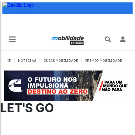
|
|
|
|
HOME
NOTÍCIAS
GUIAS MOBILIDADE
PRÊMIO MOBILIDADE
JO
LET'S GO