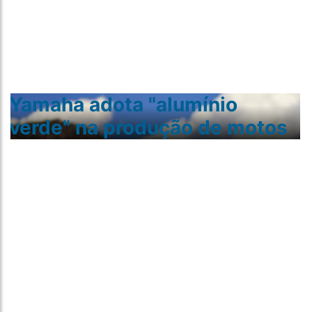
Yamaha adota "alumínio
verde" na produção de motos