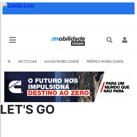
|
|
|
|
HOME
NOTÍCIAS
GUIAS MOBILIDADE
PRÊMIO MOBILIDADE
JO
LET'S GO