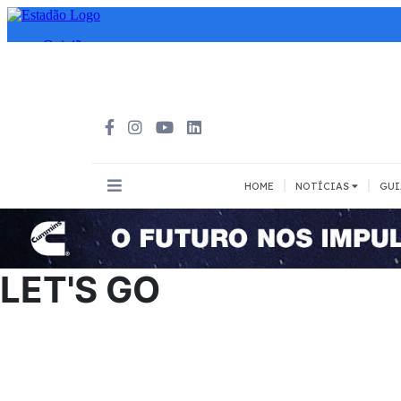
|
|
HOME
NOTÍCIAS
GUI
INOVAÇÃO
MEIOS DE 
Todos
Todos
LET'S GO
A pé
Bicicleta
Cargas
Carro