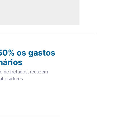
 50% os gastos
nários
o de fretados, reduzem
laboradores