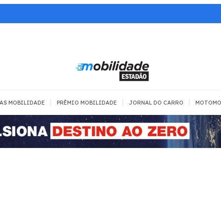
|
|
|
AS MOBILIDADE
PRÊMIO MOBILIDADE
JORNAL DO CARRO
MOTOMO
TRANSPORTE
MOBILIDADE COM
MOBILIDADE 
SEGURANÇA
Todos
Todos
Dia a dia
Trânsito
Empreender
Urbana
Se divertir