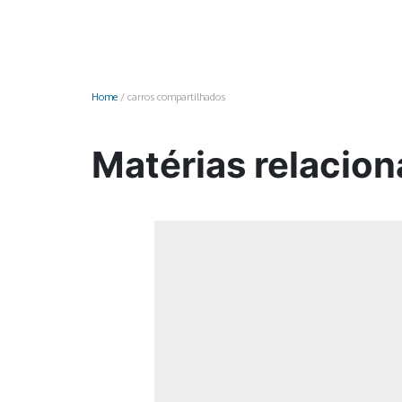
Monociclo
Moto
Ônibus
Home
/
carros compartilhados
Patinete
Scooter elétr
Matérias relacion