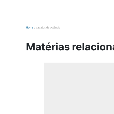
Monociclo
Moto
Ônibus
Home
/
cavalos de potência
Patinete
Scooter elétr
Matérias relacion