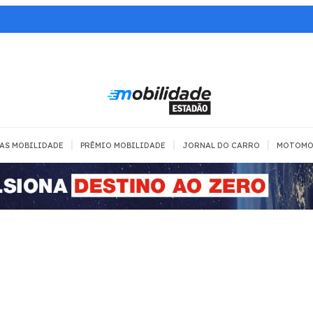
|
|
|
AS MOBILIDADE
PRÊMIO MOBILIDADE
JORNAL DO CARRO
MOTOMO
TRANSPORTE
MOBILIDADE COM
MOBILIDADE 
SEGURANÇA
Todos
Todos
Dia a dia
Trânsito
Empreender
Urbana
Se divertir