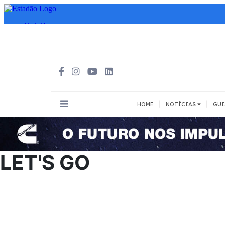
|
|
HOME
NOTÍCIAS
GUI
INOVAÇÃO
MEIOS DE 
Todos
Todos
LET'S GO
A pé
Bicicleta
Cargas
Carro