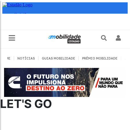
|
|
|
|
HOME
NOTÍCIAS
GUIAS MOBILIDADE
PRÊMIO MOBILIDADE
JO
LET'S GO