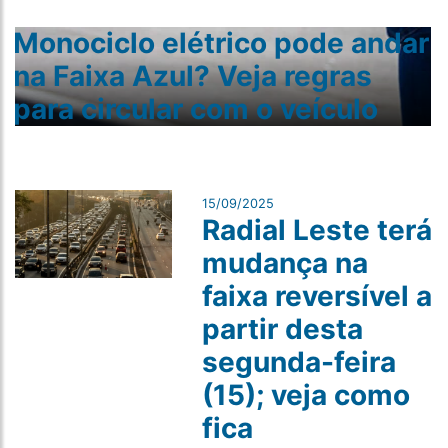
Monociclo elétrico pode andar
na Faixa Azul? Veja regras
para circular com o veículo
15/09/2025
Radial Leste terá
mudança na
faixa reversível a
partir desta
segunda-feira
(15); veja como
fica