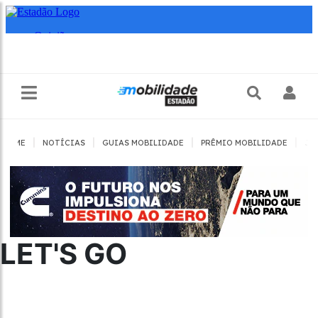
|
|
|
|
HOME
NOTÍCIAS
GUIAS MOBILIDADE
PRÊMIO MOBILIDADE
JO
LET'S GO