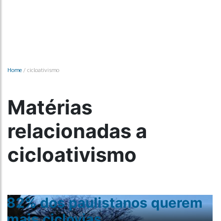
Home
/
cicloativismo
Matérias
relacionadas a
cicloativismo
82% dos paulistanos querem
mais ciclovias