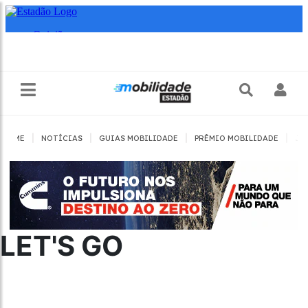
|
|
|
|
HOME
NOTÍCIAS
GUIAS MOBILIDADE
PRÊMIO MOBILIDADE
JO
LET'S GO