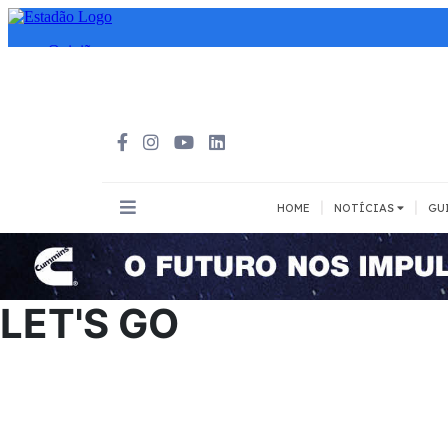
|
|
HOME
NOTÍCIAS
GU
INOVAÇÃO
MEIOS DE 
Todos
Todos
LET'S GO
A pé
Bicicleta
Cargas
Carro