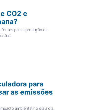
de CO2 e
bana?
s fontes para a produção de
mosfera
lculadora para
ar as emissões
mpacto ambiental no dia a dia,