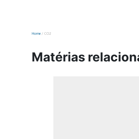
Monociclo
Moto
Ônibus
Home
/
CO2
Patinete
Scooter elétr
Matérias relacio