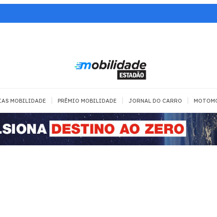
|
|
|
IAS MOBILIDADE
PRÊMIO MOBILIDADE
JORNAL DO CARRO
MOTOM
TRANSPORTE
MOBILIDADE COM
MOBILIDADE 
SEGURANÇA
Todos
Todos
Dia a dia
Trânsito
Empreender
Urbana
Se divertir