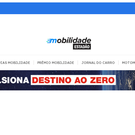
|
|
|
IAS MOBILIDADE
PRÊMIO MOBILIDADE
JORNAL DO CARRO
MOTOM
TRANSPORTE
MOBILIDADE COM
MOBILIDADE 
SEGURANÇA
Todos
Todos
Dia a dia
Trânsito
Empreender
Urbana
Se divertir