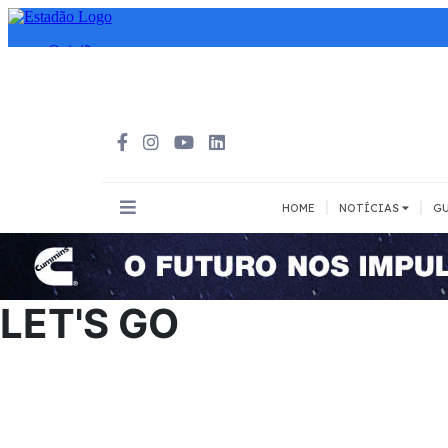
|
|
HOME
NOTÍCIAS
GU
INOVAÇÃO
MEIOS DE 
Todos
Todos
LET'S GO
A pé
Bicicleta
Cargas
Carro