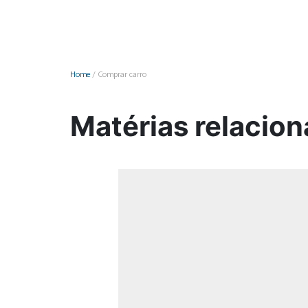
Monociclo
Moto
Ônibus
Home
/
Comprar carro
Patinete
Scooter elétr
Matérias relacio