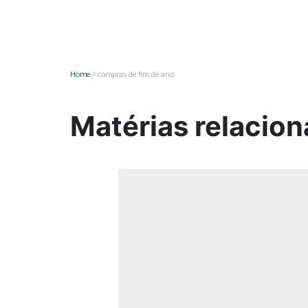
Monociclo
Moto
Ônibus
Home
/
compras de fim de ano
Patinete
Scooter elétr
Matérias relacion