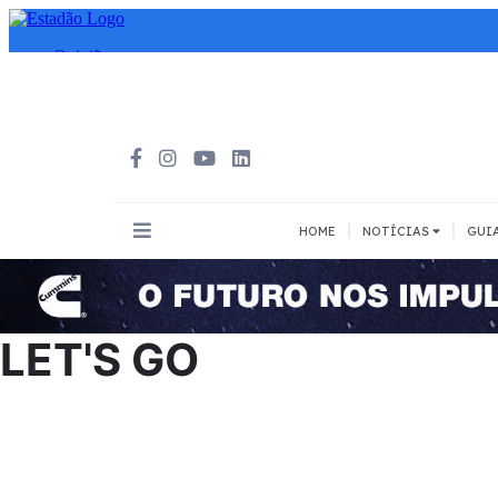
|
|
HOME
NOTÍCIAS
GUI
INOVAÇÃO
MEIOS DE 
Todos
Todos
LET'S GO
A pé
Bicicleta
Cargas
Carro