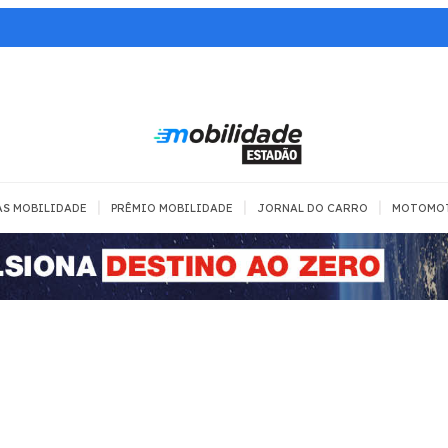
|
|
|
AS MOBILIDADE
PRÊMIO MOBILIDADE
JORNAL DO CARRO
MOTOMO
TRANSPORTE
MOBILIDADE COM
MOBILIDADE 
SEGURANÇA
Todos
Todos
Dia a dia
Trânsito
Empreender
Urbana
Se divertir