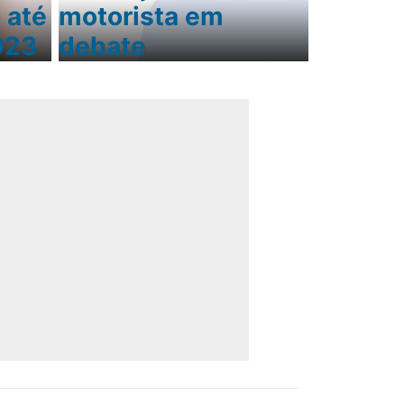
 até
motorista em
023
debate