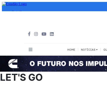
|
|
HOME
NOTÍCIAS
GU
INOVAÇÃO
MEIOS DE 
Todos
Todos
LET'S GO
A pé
Bicicleta
Cargas
Carro