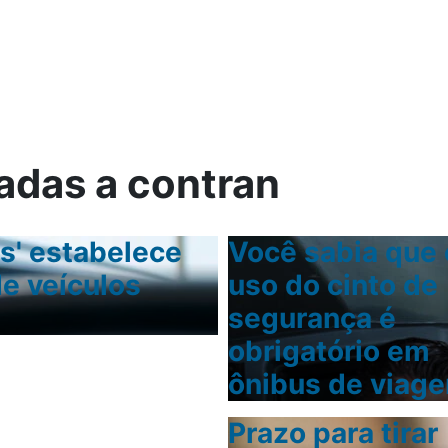
ica
adas a contran
es' estabelece
Você sabia que 
Monociclo elétr
e veículos
uso do cinto de
e o que não pod
segurança é
obrigatório em
ônibus de viag
Prazo para tirar