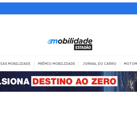
|
|
|
IAS MOBILIDADE
PRÊMIO MOBILIDADE
JORNAL DO CARRO
MOTOM
TRANSPORTE
MOBILIDADE COM
MOBILIDADE 
SEGURANÇA
Todos
Todos
Dia a dia
Trânsito
Empreender
Urbana
Se divertir