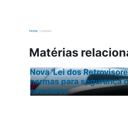
Monociclo
Moto
Ônibus
Home
/
contran
Patinete
Scooter elétr
Matérias relacion
 se
Nova 'Lei dos Retrovisor
normas para segurança d
escolares