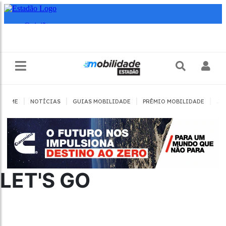
|
|
|
|
HOME
NOTÍCIAS
GUIAS MOBILIDADE
PRÊMIO MOBILIDADE
JO
LET'S GO