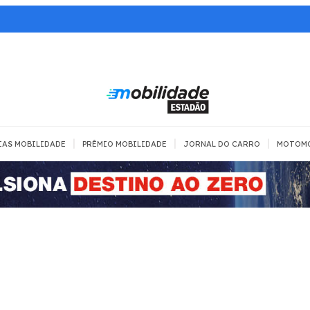
|
|
|
IAS MOBILIDADE
PRÊMIO MOBILIDADE
JORNAL DO CARRO
MOTOM
TRANSPORTE
MOBILIDADE COM
MOBILIDADE 
SEGURANÇA
Todos
Todos
Dia a dia
Trânsito
Empreender
Urbana
Se divertir