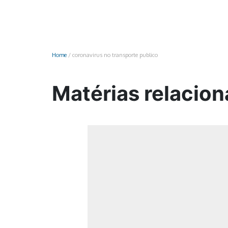
Monociclo
Moto
Ônibus
Home
/
coronavirus no transporte publico
Patinete
Scooter elétr
Matérias relacion