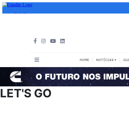
|
|
HOME
NOTÍCIAS
GU
INOVAÇÃO
MEIOS DE 
Todos
Todos
LET'S GO
A pé
Bicicleta
Cargas
Carro