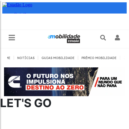
|
|
|
|
HOME
NOTÍCIAS
GUIAS MOBILIDADE
PRÊMIO MOBILIDADE
JO
LET'S GO