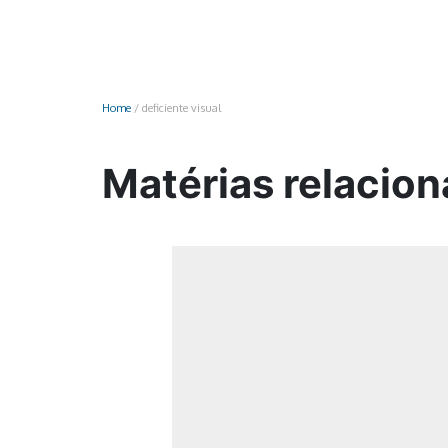
Monociclo
Moto
Ônibus
Home
/
deficiente visual
Patinete
Scooter elétr
Matérias relacion