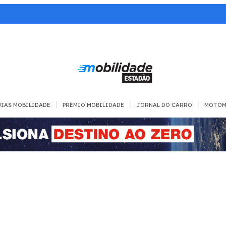
|
|
|
IAS MOBILIDADE
PRÊMIO MOBILIDADE
JORNAL DO CARRO
MOTOM
TRANSPORTE
MOBILIDADE COM
MOBILIDADE 
SEGURANÇA
Todos
Todos
Dia a dia
Trânsito
Empreender
Urbana
Se divertir