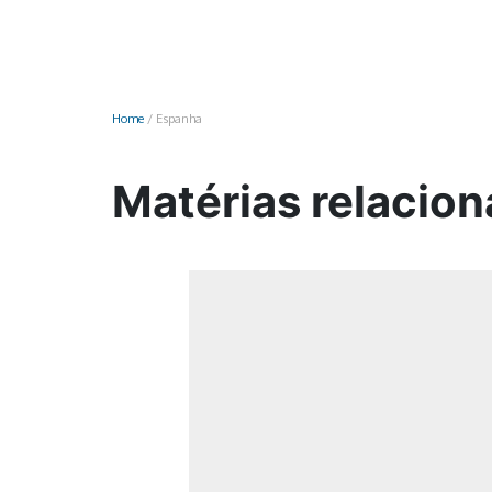
Monociclo
Moto
Ônibus
Home
/
Espanha
Patinete
Scooter elétr
Matérias relacio