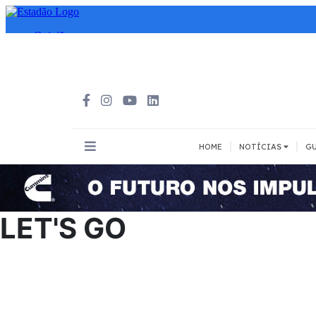
|
|
HOME
NOTÍCIAS
GU
INOVAÇÃO
MEIOS DE 
Todos
Todos
LET'S GO
A pé
Bicicleta
Cargas
Carro