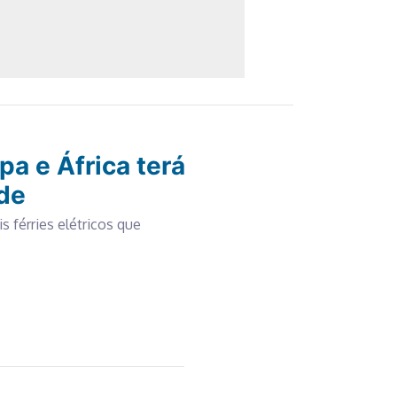
pa e África terá
nde
s férries elétricos que