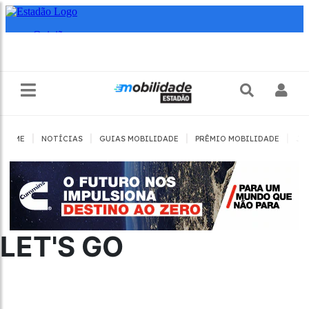
|
|
|
|
HOME
NOTÍCIAS
GUIAS MOBILIDADE
PRÊMIO MOBILIDADE
JO
LET'S GO