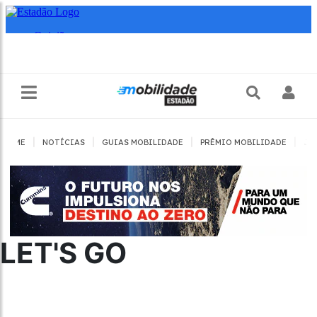
|
|
|
|
HOME
NOTÍCIAS
GUIAS MOBILIDADE
PRÊMIO MOBILIDADE
JO
LET'S GO