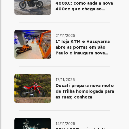
400XC: como anda a nova
400cc que chega ao
Brasil em dezembro
21/11/2025
1º loja KTM e Husqvarna
abre as portas em São
Paulo e inaugura nova
fase da marca no Brasil
17/11/2025
Ducati prepara nova moto
de trilha homologada para
as ruas; conheça
14/11/2025