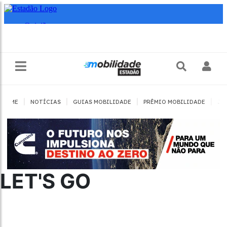
|
|
|
|
HOME
NOTÍCIAS
GUIAS MOBILIDADE
PRÊMIO MOBILIDADE
JO
LET'S GO