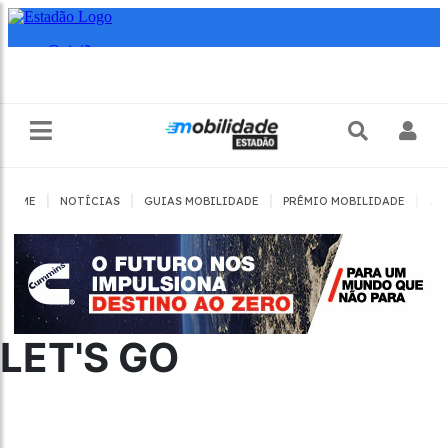
|
|
|
|
HOME
NOTÍCIAS
GUIAS MOBILIDADE
PRÊMIO MOBILIDADE
JO
LET'S GO