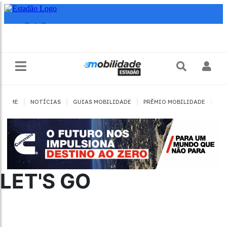
|
|
|
|
HOME
NOTÍCIAS
GUIAS MOBILIDADE
PRÊMIO MOBILIDADE
JO
LET'S GO